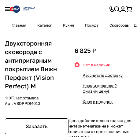
Главная
Каталог
Кухня
Посуда
Сковороды
Д
Двухсторонняя
6 825 ₽
сковорода с
антипригарным
Нет в наличии
покрытием Вижн
Рассчитать доставку
Перфект (Vision
Perfect) М
Нашли дешевле?
Снизим цену!
0
Нет отзывов
Хочу в подарок
Арт.
VSDPPDM010
Цена действительна только для
Заказать
интернет-магазина и может
отличаться от цен в розничных
магазинах