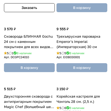
Заказать
В корзину
3 570 ₽
9 555 ₽
Сковорода БЛИННАЯ Gochu
Трехъярусная пароварка
24 см с каменным
Emperor's Imperial
покрытием для всех видов
(Императорская) 30 см
плит без крышки
5
1
В наличии
5
5
В наличии
Арт.
DCGPC24010
Арт.
EIDB030001
В корзину
В корзину
5 515 ₽
3 150 ₽
Двухсторонняя сковорода с
Корейская кастрюля для
антипригарным покрытием
Чонголь 28 см. (2,5 л.)
Magic Chef (Волшебный шеф-
5
6
В наличии