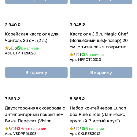
2 940 ₽
3 045 ₽
Корейская кастрюля для
Кастрюля 3,5 л. Magic Chef
Чонголь 26 см. (2 л.)
(Волшебный шеф-повар) 20
см. с титановым покрытием
5
6
В наличии
без ручки
Арт.
ETPTH26020
5
1
В наличии
Арт.
MFPOT20010
В корзину
В корзину
7 560 ₽
5 565 ₽
Двухсторонняя сковорода с
Набор контейнеров Lunch
антипригарным покрытием
box Pure circle (Ланч-бокс
Вижн Перфект (Vision
круглый "Чистый круг")
Perfect) L
5
1
Нет в наличии
5
5
В наличии
Арт.
VSDPPDL008
Арт.
CKLRZS3012