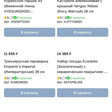
Корейский горшок из
Кастрюля алюминиевая с
обоженной глины
крышкой Yangsu Yellow
HYESUNGDOGI
(Янсу Жёлтый) 18 см
(ХЕСУНГДОГИ) 460 мл
5
7
В наличии
5
9
В наличии
Арт.
HSENPT1020
Арт.
HJPTY18020
В корзину
В корзину
11 655 ₽
14 385 ₽
Трехъярусная пароварка
Набор посуды Ecoramic
Emperor's Imperial
(Экологичный) с
(Императорская) 36 см
керамическим покрытием 10
предметов
5
6
В наличии
5
7
В наличии
Арт.
EIDB036001
Арт.
DCPSPBL001
В корзину
В корзину