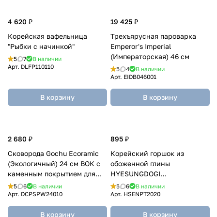
4 620 ₽
19 425 ₽
Корейская вафельница
Трехъярусная пароварка
"Рыбки с начинкой"
Emperor's Imperial
(Императорская) 46 см
5
7
В наличии
Арт.
DLFP110110
5
4
В наличии
Арт.
EIDB046001
В корзину
В корзину
2 680 ₽
895 ₽
Сковорода Gochu Ecoramic
Корейский горшок из
(Экологичный) 24 см ВОК с
обоженной глины
каменным покрытием для
HYESUNGDOGI
всех видов плит без крышки
(ХЕСУНГДОГИ) 610 мл
5
6
В наличии
5
6
В наличии
Арт.
DCPSPW24010
Арт.
HSENPT2020
В корзину
В корзину