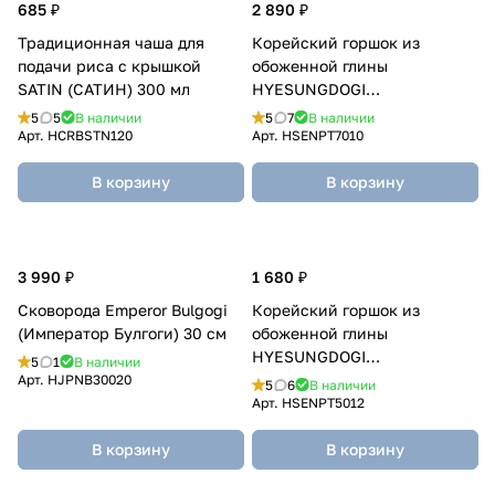
685 ₽
2 890 ₽
Традиционная чаша для
Корейский горшок из
подачи риса с крышкой
обоженной глины
SATIN (САТИН) 300 мл
HYESUNGDOGI
(ХЕСУНГДОГИ) 2180 мл
5
5
В наличии
5
7
В наличии
Арт.
HCRBSTN120
Арт.
HSENPT7010
В корзину
В корзину
3 990 ₽
1 680 ₽
Сковорода Emperor Bulgogi
Корейский горшок из
(Император Булгоги) 30 см
обоженной глины
HYESUNGDOGI
5
1
В наличии
(ХЕСУНГДОГИ) 1400 мл
Арт.
HJPNB30020
5
6
В наличии
Арт.
HSENPT5012
В корзину
В корзину