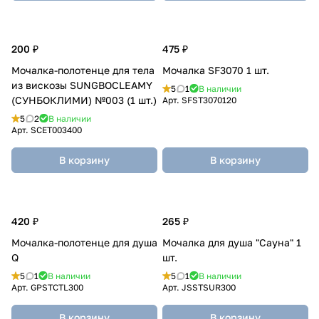
200 ₽
475 ₽
Мочалка-полотенце для тела
Мочалка SF3070 1 шт.
из вискозы SUNGBOCLEAMY
5
1
В наличии
(СУНБОКЛИМИ) №003 (1 шт.)
Арт.
SFST3070120
5
2
В наличии
Арт.
SCET003400
В корзину
В корзину
420 ₽
265 ₽
Мочалка-полотенце для душа
Мочалка для душа "Сауна" 1
Q
шт.
5
1
В наличии
5
1
В наличии
Арт.
GPSTCTL300
Арт.
JSSTSUR300
В корзину
В корзину