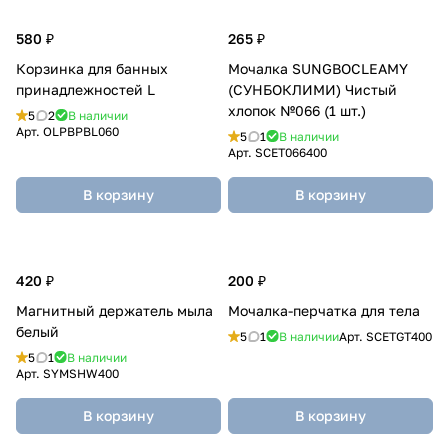
580 ₽
265 ₽
Корзинка для банных
Мочалка SUNGBOCLEAMY
принадлежностей L
(СУНБОКЛИМИ) Чистый
хлопок №066 (1 шт.)
5
2
В наличии
Арт.
OLPBPBL060
5
1
В наличии
Арт.
SCET066400
В корзину
В корзину
420 ₽
200 ₽
Магнитный держатель мыла
Мочалка-перчатка для тела
белый
5
1
В наличии
Арт.
SCETGT400
5
1
В наличии
Арт.
SYMSHW400
В корзину
В корзину