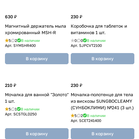
630 ₽
230 ₽
Магнитный держатель мыла
Коробочка для таблеток и
хромированный MSH-R
витаминов 1 шт.
5
2
В наличии
0
0
В наличии
Арт.
SYMSHR400
Арт.
SJPCVT2100
В корзину
В корзину
210 ₽
230 ₽
Мочалка для ванной "Золото"
Мочалка-полотенце для тела
1 шт.
из вискозы SUNGBOCLEAMY
(СУНБОКЛИМИ) №241 (3 шт.)
5
1
В наличии
Арт.
SCSTGLD250
5
2
В наличии
Арт.
SCET241400
В корзину
В корзину