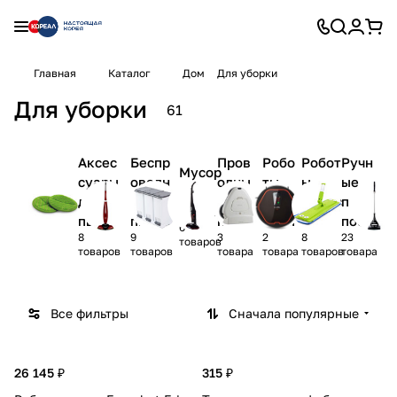
Главная
Каталог
Дом
Для уборки
Для уборки
61
Аксес
Беспр
Пров
Робо
Робот
Ручн
Мусор
суары
оводн
одны
ты-
ы-
ые
ные
для
ые
е
поло
пылес
прис
ведра
пылес
пылес
пыле
теры
осы
посо
6
8
9
3
2
8
23
осов
осы
сосы
блен
товаров
товаров
товаров
товара
товара
товаров
товара
ия
для
убор
Все фильтры
Сначала популярные
ки
26 145 ₽
315 ₽