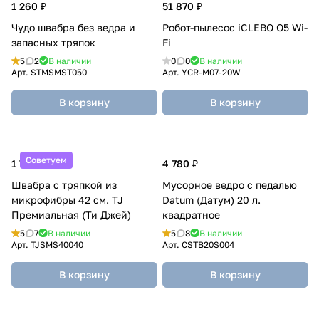
1 260 ₽
51 870 ₽
Чудо швабра без ведра и
Робот-пылесос iCLEBO O5 Wi-
запасных тряпок
Fi
5
2
В наличии
0
0
В наличии
Арт.
STMSMST050
Арт.
YCR-M07-20W
В корзину
В корзину
Советуем
1 785 ₽
4 780 ₽
Швабра с тряпкой из
Мусорное ведро с педалью
микрофибры 42 см. TJ
Datum (Датум) 20 л.
Премиальная (Ти Джей)
квадратное
5
7
В наличии
5
8
В наличии
Арт.
TJSMS40040
Арт.
CSTB20S004
В корзину
В корзину