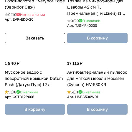
Робот-полотер Everybot Edge
Тряпка из микрофибры для
(Эврибот Эдж)
швабры 42 см TJ
Премиальная (Ти Джей) (1
0
0
Нет в наличии
шт.)
Арт.
EVR-EDG-20
0
0
В наличии
Арт.
TJSMR40200
Заказать
В корзину
1 840 ₽
17 115 ₽
Мусорное ведро с
Антибактериальный пылесос
поворотной крышкой Datum
для мягкой мебели Houssen
Push (Датум Пуш) 12 л.
(Хуссен) HV-530KR
5
8
В наличии
5
1
В наличии
Арт.
CSTB12P006
Арт.
HSBC530W01
В корзину
В корзину