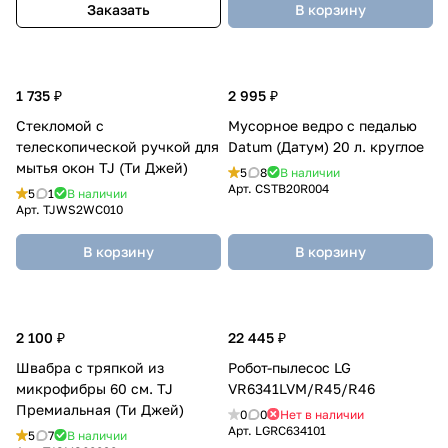
Заказать
В корзину
1 735 ₽
2 995 ₽
Стекломой с
Мусорное ведро с педалью
телескопической ручкой для
Datum (Датум) 20 л. круглое
мытья окон TJ (Ти Джей)
5
8
В наличии
Арт.
CSTB20R004
5
1
В наличии
Арт.
TJWS2WC010
В корзину
В корзину
2 100 ₽
22 445 ₽
Швабра с тряпкой из
Робот-пылесос LG
микрофибры 60 см. TJ
VR6341LVM/R45/R46
Премиальная (Ти Джей)
0
0
Нет в наличии
Арт.
LGRC634101
5
7
В наличии