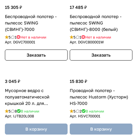
15 305 ₽
17 485 ₽
Беспроводной полотер -
Беспроводной полотер -
пылесос SWING
пылесос SWING
(СВИНГ)-7000
(СВИНГ)-8000 (белый)
5
1
Нет в наличии
5
1
Нет в наличии
Арт.
DGVC700001
Арт.
DGVC800001W
Заказать
Заказать
3 045 ₽
15 830 ₽
Мусорное ведро с
Проводной полотер -
полуавтоматической
пылесос Hustorm (Хусторм)
крышкой 20 л. для
HS-7000
раздельного мусора
5
8
В наличии
5
2
В наличии
Арт.
IJTB20L008
Арт.
HSVC700001
В корзину
В корзину