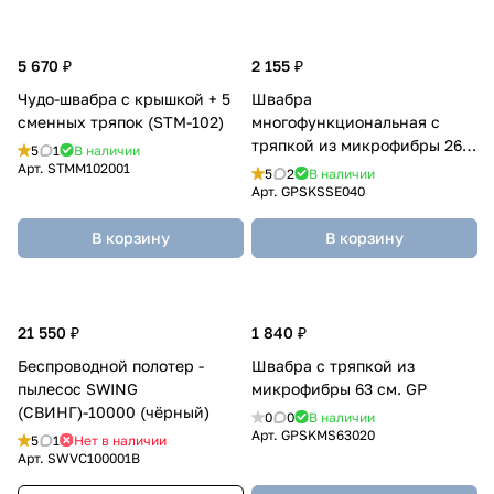
5 670 ₽
2 155 ₽
Чудо-швабра с крышкой + 5
Швабра
сменных тряпок (STM-102)
многофункциональная с
тряпкой из микрофибры 26
5
1
В наличии
см.
Арт.
STMM102001
5
2
В наличии
Арт.
GPSKSSE040
В корзину
В корзину
21 550 ₽
1 840 ₽
Беспроводной полотер -
Швабра с тряпкой из
пылесос SWING
микрофибры 63 см. GP
(СВИНГ)-10000 (чёрный)
0
0
В наличии
Арт.
GPSKMS63020
5
1
Нет в наличии
Арт.
SWVC100001B