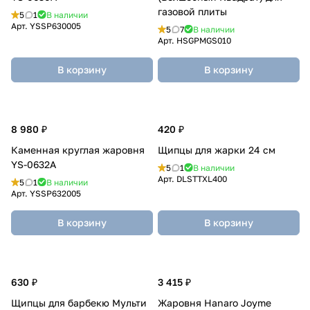
газовой плиты
5
1
В наличии
Арт.
YSSP630005
5
7
В наличии
Арт.
HSGPMGS010
В корзину
В корзину
8 980 ₽
420 ₽
Каменная круглая жаровня
Щипцы для жарки 24 см
YS-0632A
5
1
В наличии
Арт.
DLSTTXL400
5
1
В наличии
Арт.
YSSP632005
В корзину
В корзину
630 ₽
3 415 ₽
Щипцы для барбекю Мульти
Жаровня Hanaro Joyme