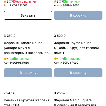
нагревом для газовой плиты
5
7
Нет в наличии
5
7
В наличии
Арт.
LKGPB31006
Арт.
HSGPHNS010
Заказать
В корзину
3 780 ₽
3 520 ₽
Жаровня Hanaro Round
Жаровня Joyme Round
(Ханаро Круг) с
(Джойми Круг) для газовой
равномерным нагревом для
плиты
газовой плиты
5
8
В наличии
5
6
В наличии
Арт.
HSGPHNR010
Арт.
HSGPJYR010
В корзину
В корзину
7 245 ₽
3 255 ₽
Каменная круглая жаровня
Жаровня Magic Square
YS-0630A
(Волшебный Квадрат) для