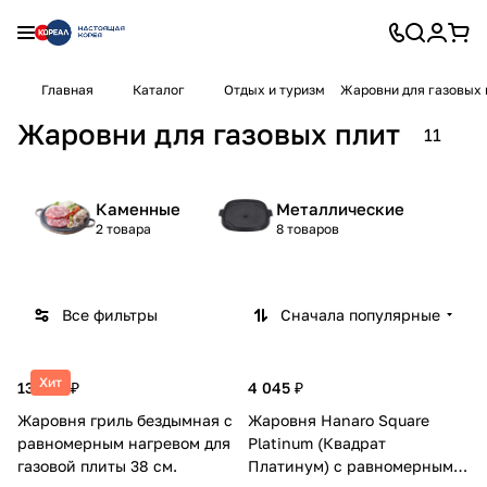
Главная
Каталог
Отдых и туризм
Жаровни для газовых 
Жаровни для газовых плит
11
Каменные
Металлические
2 товара
8 товаров
Все фильтры
Сначала популярные
Хит
13 495 ₽
4 045 ₽
Жаровня гриль бездымная с
Жаровня Hanaro Square
равномерным нагревом для
Platinum (Квадрат
газовой плиты 38 см.
Платинум) с равномерным