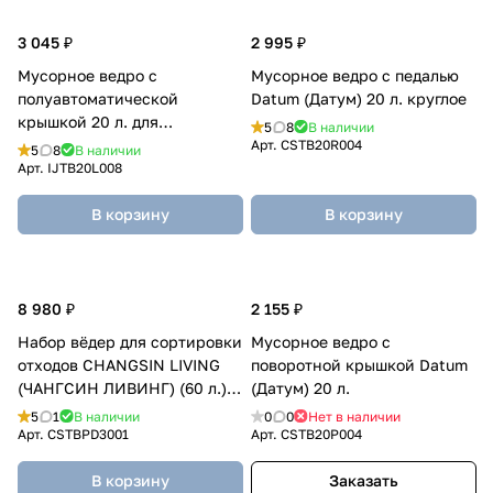
3 045 ₽
2 995 ₽
Мусорное ведро с
Мусорное ведро с педалью
полуавтоматической
Datum (Датум) 20 л. круглое
крышкой 20 л. для
5
8
В наличии
раздельного мусора
Арт.
CSTB20R004
5
8
В наличии
Арт.
IJTB20L008
В корзину
В корзину
8 980 ₽
2 155 ₽
Набор вёдер для сортировки
Мусорное ведро с
отходов CHANGSIN LIVING
поворотной крышкой Datum
(ЧАНГСИН ЛИВИНГ) (60 л.),
(Датум) 20 л.
3 шт.
5
1
В наличии
0
0
Нет в наличии
Арт.
CSTBPD3001
Арт.
CSTB20P004
В корзину
Заказать