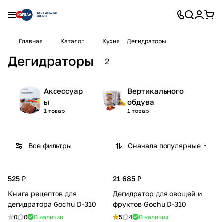
Главная
Каталог
Кухня
Дегидраторы
Дегидраторы
2
Аксессуар
Вертикального
ы
обдува
1 товар
1 товар
Все фильтры
Сначала популярные
525 ₽
21 685 ₽
Книга рецептов для
Дегидратор для овощей и
дегидратора Gochu D-310
фруктов Gochu D-310
0
0
В наличии
5
4
В наличии