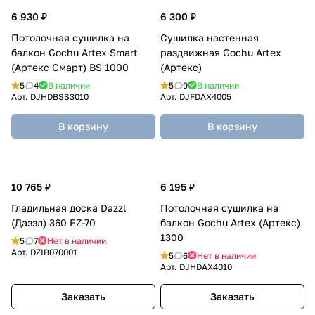
6 930 ₽
6 300 ₽
Потолочная сушилка на
Сушилка настенная
балкон Gochu Artex Smart
раздвижная Gochu Artex
(Артекс Смарт) BS 1000
(Артекс)
5
4
В наличии
5
9
В наличии
Арт.
DJHDBSS3010
Арт.
DJFDAX4005
В корзину
В корзину
10 765 ₽
6 195 ₽
Гладильная доска Dazzl
Потолочная сушилка на
(Даззл) 360 EZ-70
балкон Gochu Artex (Артекс)
1300
5
7
Нет в наличии
Арт.
DZIB070001
5
6
Нет в наличии
Арт.
DJHDAX4010
Заказать
Заказать