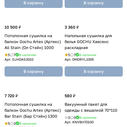
В корзину
В корзину
10 500 ₽
3 360 ₽
Потолочная сушилка на
Напольная сушилка для
балкон Gochu Artex (Артекс)
белья GOCHU Хаесенс
All Stain (Ол Стэйн) 1000
раскладная
5
7
В наличии
5
7
В наличии
Арт.
DJHDAS3010
Арт.
DMDRYL1005
В корзину
В корзину
7 720 ₽
580 ₽
Потолочная сушилка на
Вакуумный пакет для
балкон Gochu Artex (Артекс)
одежды с вешалкой 70*110
Bar Stain (Бар Стэйн) 1300
0
0
В наличии
Арт.
KNVBH70100
5
3
В наличии