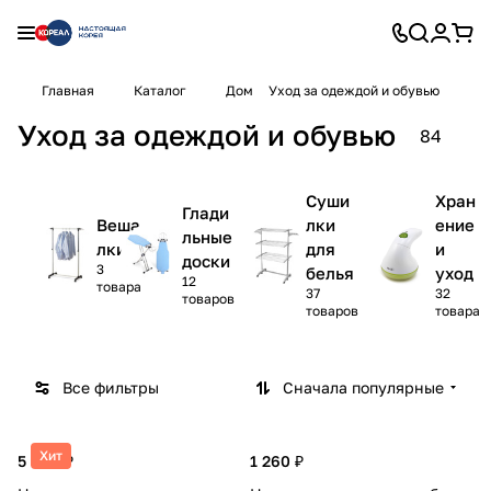
Главная
Каталог
Дом
Уход за одеждой и обувью
Уход за одеждой и обувью
84
Суши
Хран
Глади
Веша
лки
ение
льные
лки
для
и
доски
3
белья
уход
12
товара
37
32
товаров
товаров
товара
Все фильтры
Сначала популярные
Хит
5 460 ₽
1 260 ₽