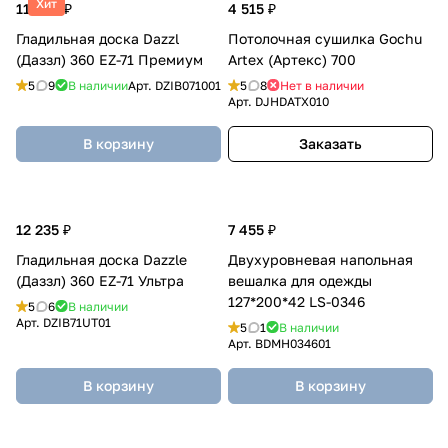
Хит
11 865 ₽
4 515 ₽
Гладильная доска Dazzl
Потолочная сушилка Gochu
(Даззл) 360 EZ-71 Премиум
Artex (Артекс) 700
5
9
В наличии
Арт.
DZIB071001
5
8
Нет в наличии
Арт.
DJHDATX010
В корзину
Заказать
12 235 ₽
7 455 ₽
Гладильная доска Dazzle
Двухуровневая напольная
(Даззл) 360 EZ-71 Ультра
вешалка для одежды
127*200*42 LS-0346
5
6
В наличии
Арт.
DZIB71UT01
5
1
В наличии
Арт.
BDMH034601
В корзину
В корзину