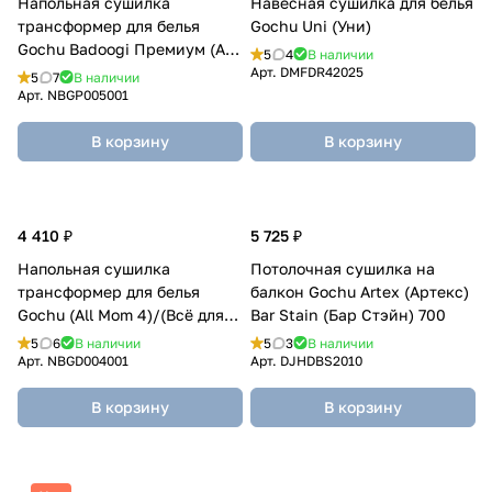
Напольная сушилка
Навесная сушилка для белья
трансформер для белья
Gochu Uni (Уни)
Gochu Badoogi Премиум (All
5
4
В наличии
Mom 3) Бадоги (Всё для мамы
Арт.
DMFDR42025
5
7
В наличии
3)
Арт.
NBGP005001
В корзину
В корзину
4 410 ₽
5 725 ₽
Напольная сушилка
Потолочная сушилка на
трансформер для белья
балкон Gochu Artex (Артекс)
Gochu (All Mom 4)/(Всё для
Bar Stain (Бар Стэйн) 700
мамы 4)
5
6
В наличии
5
3
В наличии
Арт.
NBGD004001
Арт.
DJHDBS2010
В корзину
В корзину