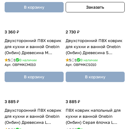
В корзину
Заказать
3 360 ₽
2 730 ₽
Двухсторонний ПВХ коврик
Двухсторонний ПВХ коврик
для кухни и ванной Onebin
для кухни и ванной Onebin
(Онбин) Древесина M
(Онбин) Древесина S
94*44*1.4
75*44*1.4
5
1
В наличии
5
1
В наличии
Арт.
OBPMKCM010
Арт.
OBPMKCS010
В корзину
В корзину
3 885 ₽
3 885 ₽
Двухсторонний ПВХ коврик
ПВХ коврик напольный для
для кухни и ванной Onebin
кухни и ванной Onebin
(Онбин) Древесина L
(Онбин) Серая ёлочка L
120*44*1.4
120*44*1.4