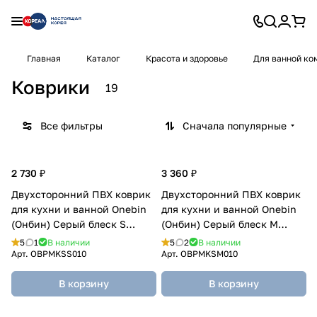
Главная
Каталог
Красота и здоровье
Для ванной ко
Коврики
19
Все фильтры
Сначала популярные
2 730 ₽
3 360 ₽
Двухсторонний ПВХ коврик
Двухсторонний ПВХ коврик
для кухни и ванной Onebin
для кухни и ванной Onebin
(Онбин) Серый блеск S
(Онбин) Серый блеск M
75*44*1.4
94*44*1.4
5
1
В наличии
5
2
В наличии
Арт.
OBPMKSS010
Арт.
OBPMKSM010
В корзину
В корзину