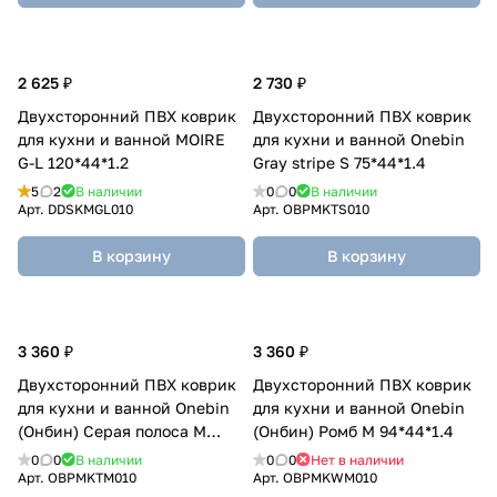
2 625 ₽
2 730 ₽
Двухсторонний ПВХ коврик
Двухсторонний ПВХ коврик
для кухни и ванной MOIRE
для кухни и ванной Onebin
G-L 120*44*1.2
Gray stripe S 75*44*1.4
5
2
В наличии
0
0
В наличии
Арт.
DDSKMGL010
Арт.
OBPMKTS010
В корзину
В корзину
3 360 ₽
3 360 ₽
Двухсторонний ПВХ коврик
Двухсторонний ПВХ коврик
для кухни и ванной Onebin
для кухни и ванной Onebin
(Онбин) Серая полоса M
(Онбин) Ромб M 94*44*1.4
94*44*1.4
0
0
В наличии
0
0
Нет в наличии
Арт.
OBPMKTM010
Арт.
OBPMKWM010