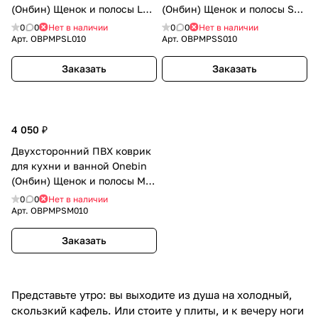
(Онбин) Щенок и полосы L
(Онбин) Щенок и полосы S
120*44*1.4
75*44*1.4
0
0
Нет в наличии
0
0
Нет в наличии
Арт.
OBPMPSL010
Арт.
OBPMPSS010
Заказать
Заказать
4 050 ₽
Двухсторонний ПВХ коврик
для кухни и ванной Onebin
(Онбин) Щенок и полосы М
95*44*1.4
0
0
Нет в наличии
Арт.
OBPMPSM010
Заказать
Представьте утро: вы выходите из душа на холодный,
скользкий кафель. Или стоите у плиты, и к вечеру ноги