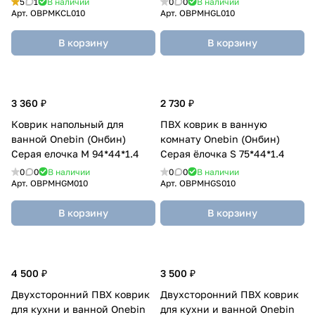
5
1
В наличии
0
0
В наличии
Арт.
OBPMKCL010
Арт.
OBPMHGL010
В корзину
В корзину
3 360 ₽
2 730 ₽
Коврик напольный для
ПВХ коврик в ванную
ванной Onebin (Онбин)
комнату Onebin (Онбин)
Серая елочка M 94*44*1.4
Серая ёлочка S 75*44*1.4
0
0
В наличии
0
0
В наличии
Арт.
OBPMHGM010
Арт.
OBPMHGS010
В корзину
В корзину
4 500 ₽
3 500 ₽
Двухсторонний ПВХ коврик
Двухсторонний ПВХ коврик
для кухни и ванной Onebin
для кухни и ванной Onebin