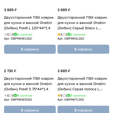
3 885 ₽
3 885 ₽
Двухсторонний ПВХ коврик
Двухсторонний ПВХ коврик
для кухни и ванной Onebin
для кухни и ванной Onebin
(Онбин) Ромб L 120*44*1.4
(Онбин) Серый блеск L
120*44*1.4
0
0
В наличии
5
1
В наличии
Арт.
OBPMKWL010
Арт.
OBPMKSL010
В корзину
В корзину
2 730 ₽
3 885 ₽
Двухсторонний ПВХ коврик
Двухсторонний ПВХ коврик
для кухни и ванной Onebin
для кухни и ванной Onebin
(Онбин) Ромб S 75*44*1.4
(Онбин) Серая полоса L
120*44*1.4
0
0
В наличии
5
1
В наличии
Арт.
OBPMKWS010
Арт.
OBPMKTL010
В корзину
В корзину