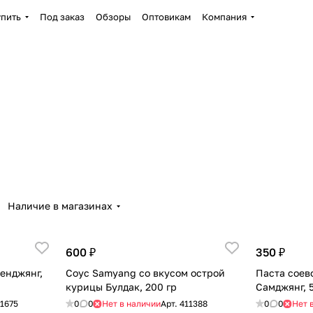
упить
Под заказ
Обзоры
Оптовикам
Компания
Наличие в магазинах
600 ₽
350 ₽
енджянг,
Соус Samyang со вкусом острой
Паста соев
курицы Булдак, 200 гр
Самджянг, 
1675
0
0
Нет в наличии
Арт.
411388
0
0
Нет 