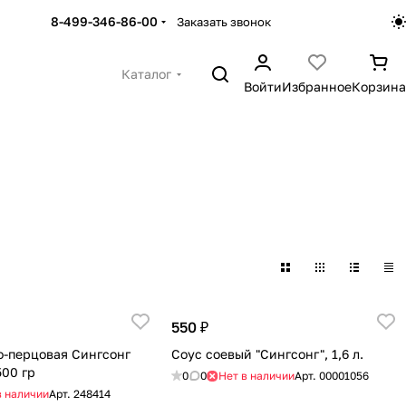
8-499-346-86-00
Заказать звонок
Каталог
Войти
Избранное
Корзина
550 ₽
о-перцовая Сингсонг
Соус соевый "Сингсонг", 1,6 л.
500 гр
0
0
Нет в наличии
Арт.
00001056
в наличии
Арт.
248414