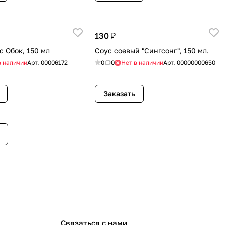
130 ₽
с Обок, 150 мл
Соус соевый "Сингсонг", 150 мл.
в наличии
Арт.
00006172
0
0
Нет в наличии
Арт.
00000000650
Заказать
Связаться с нами