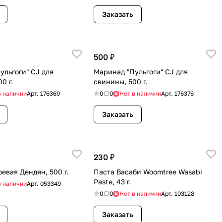
Заказать
500 ₽
ульгоги" CJ для
Маринад "Пульгоги" CJ для
0 г.
свинины, 500 г.
в наличии
Арт.
176369
0
0
Нет в наличии
Арт.
176376
Заказать
230 ₽
евая Дендян, 500 г.
Паста Васаби Woomtree Wasabi
Paste, 43 г.
в наличии
Арт.
053349
0
0
Нет в наличии
Арт.
103128
Заказать