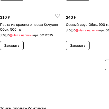
310 ₽
240 ₽
Паста из красного перца Кочудян
Соевый соус Обок, 900 м
Обок, 500 гр
0
0
Нет в наличии
Арт.
0
0
0
Нет в наличии
Арт.
00112625
Заказать
Заказать
Точки продаж
Контакты