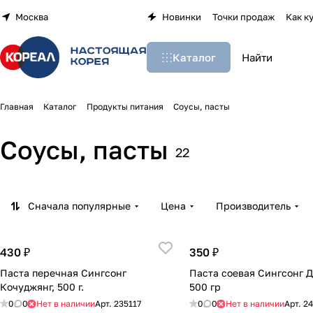
Москва
Новинки
Точки продаж
Как к
Каталог
Главная
Каталог
Продукты питания
Соусы, пасты
Соусы, пасты
22
Сначала популярные
Цена
Производитель
430 ₽
350 ₽
Паста перечная Сингсонг
Паста соевая Сингсонг Д
Кочуджянг, 500 г.
500 гр
0
0
Нет в наличии
Арт.
235117
0
0
Нет в наличии
Арт.
24