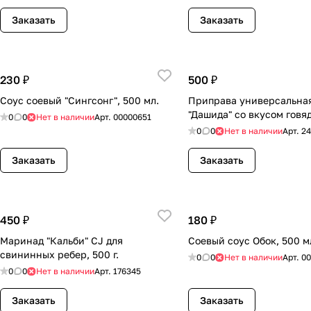
Заказать
Заказать
230 ₽
500 ₽
Соус соевый "Сингсонг", 500 мл.
Приправа универсальна
"Дашида" со вкусом говяд
0
0
Нет в наличии
Арт.
00000651
0
0
Нет в наличии
Арт.
2
Заказать
Заказать
450 ₽
180 ₽
Маринад "Кальби" CJ для
Соевый соус Обок, 500 м
свининных ребер, 500 г.
0
0
Нет в наличии
Арт.
00
0
0
Нет в наличии
Арт.
176345
Заказать
Заказать