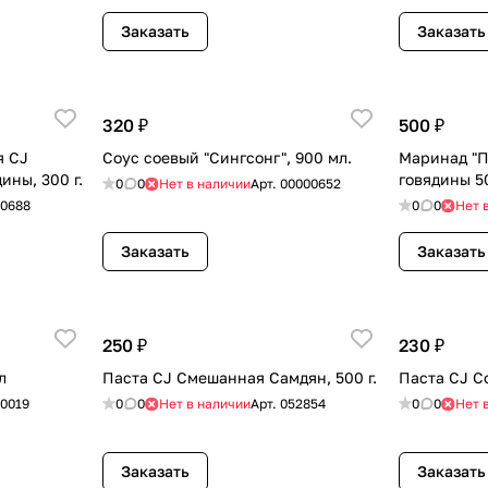
Заказать
Заказать
320 ₽
500 ₽
я CJ
Соус соевый "Сингсонг", 900 мл.
Маринад "П
ины, 300 г.
говядины 50
0
0
Нет в наличии
Арт.
00000652
40688
0
0
Нет 
Заказать
Заказать
250 ₽
230 ₽
л
Паста CJ Смешанная Самдян, 500 г.
Паста CJ Со
0019
0
0
Нет в наличии
Арт.
052854
0
0
Нет 
Заказать
Заказать