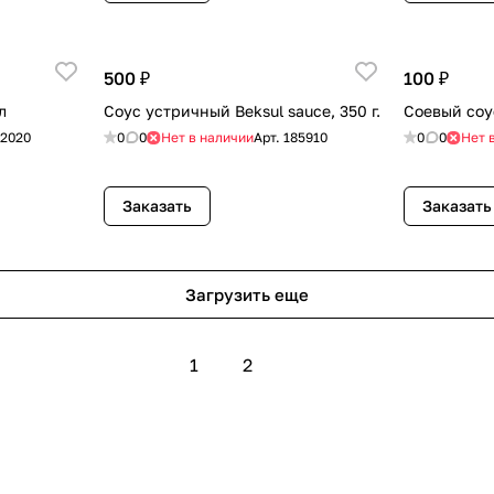
500 ₽
100 ₽
л
Соус устричный Beksul sauce, 350 г.
Соевый соу
02020
0
0
Нет в наличии
Арт.
185910
0
0
Нет 
Заказать
Заказать
Загрузить еще
1
2