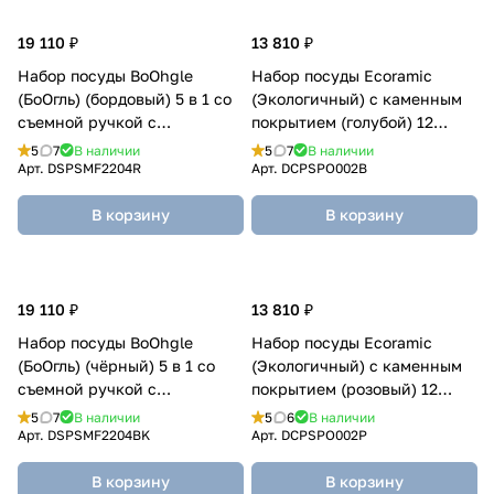
19 110 ₽
13 810 ₽
Набор посуды BoOhgle
Набор посуды Ecoramic
(БоОгль) (бордовый) 5 в 1 со
(Экологичный) с каменным
съемной ручкой c
покрытием (голубой) 12
керамическим покрытием
предметов
5
7
В наличии
5
7
В наличии
Арт.
DSPSMF2204R
Арт.
DCPSPO002B
В корзину
В корзину
19 110 ₽
13 810 ₽
Набор посуды BoOhgle
Набор посуды Ecoramic
(БоОгль) (чёрный) 5 в 1 со
(Экологичный) с каменным
съемной ручкой c
покрытием (розовый) 12
керамическим покрытием
предметов
5
7
В наличии
5
6
В наличии
Арт.
DSPSMF2204BK
Арт.
DCPSPO002P
В корзину
В корзину