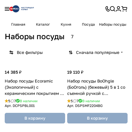
Главная
Каталог
Кухня
Посуда
Наборы посуды
Наборы посуды
7
Все фильтры
Сначала популярные
14 385 ₽
19 110 ₽
Набор посуды Ecoramic
Набор посуды BoOhgle
(Экологичный) с
(БоОголь) (бежевый) 5 в 1 со
керамическим покрытием 10
съемной ручкой c
предметов
керамическим покрытием
5
7
В наличии
5
7
В наличии
Арт.
DCPSPBL001
Арт.
DSPSMF2204BG
В корзину
В корзину