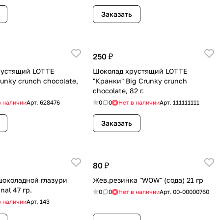
Заказать
250 ₽
рустящий LOTTE
Шоколад хрустящий LOTTE
unky crunch chocolate,
"Кранки" Big Crunky crunch
chocolate, 82 г.
в наличии
Арт.
628476
0
0
Нет в наличии
Арт.
111111111
Заказать
80 ₽
шоколадной глазури
Жев.резинка "WOW" (сода) 21 гр
nal 47 гр.
0
0
Нет в наличии
Арт.
00-00000760
в наличии
Арт.
143