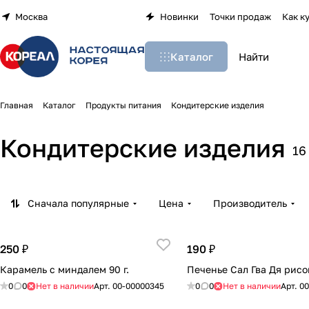
Москва
Новинки
Точки продаж
Как к
Каталог
Главная
Каталог
Продукты питания
Кондитерские изделия
Кондитерские изделия
16
Сначала популярные
Цена
Производитель
250 ₽
190 ₽
Карамель с миндалем 90 г.
Печенье Сал Гва Дя рисо
0
0
Нет в наличии
Арт.
00-00000345
0
0
Нет в наличии
Арт.
00