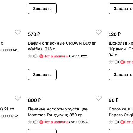
Заказать
Заказать
570 ₽
120 ₽
г.
Вафли сливочные CROWN Butter
Шоколад х
Waffles, 316 г.
"Кранки" Cr
-00000941
34 г.
0
0
Нет в наличии
Арт.
113229
0
0
Нет 
Заказать
Заказать
800 ₽
90 ₽
) 21 гр
Печенье Ассорти хрустящее
Соломка в 
Mammos Гангджунг, 350 гр
Pepero Origi
-00000762
0
0
Нет в наличии
Арт.
000587
0
0
Нет 