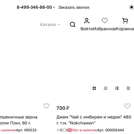
8-499-346-86-00
Заказать звонок
Каталог
Войти
Избранное
Корзина
730 ₽
 пшеничные зерна
Джем "Чай с имбирем и медом" 480
ли Понг, 60 г.
г. т.м. "Nokchawon"
в наличии
Арт.
690133
0
0
Нет в наличии
Арт.
000001444