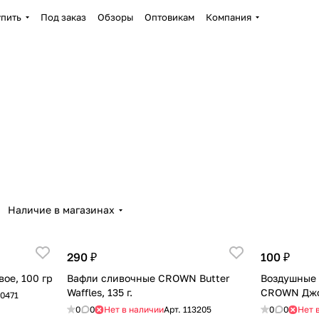
упить
Под заказ
Обзоры
Оптовикам
Компания
Наличие в магазинах
290 ₽
100 ₽
вое, 100 гр
Вафли сливочные CROWN Butter
Воздушные
Waffles, 135 г.
CROWN Джол
0471
0
0
Нет в наличии
Арт.
113205
0
0
Нет 