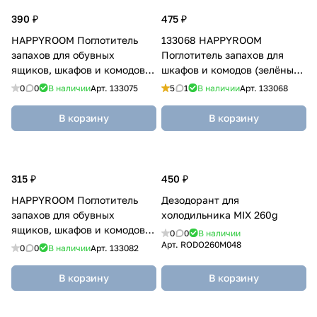
390 ₽
475 ₽
HAPPYROOM Поглотитель
133068 HAPPYROOM
запахов для обувных
Поглотитель запахов для
ящиков, шкафов и комодов
шкафов и комодов (зелёный
(уголь) 150г
чай) 150г
0
0
В наличии
Арт.
133075
5
1
В наличии
Арт.
133068
В корзину
В корзину
315 ₽
450 ₽
HAPPYROOM Поглотитель
Дезодорант для
запахов для обувных
холодильника MIX 260g
ящиков, шкафов и комодов
0
0
В наличии
(зеленый чай) 150г
Арт.
RODO260M048
0
0
В наличии
Арт.
133082
В корзину
В корзину