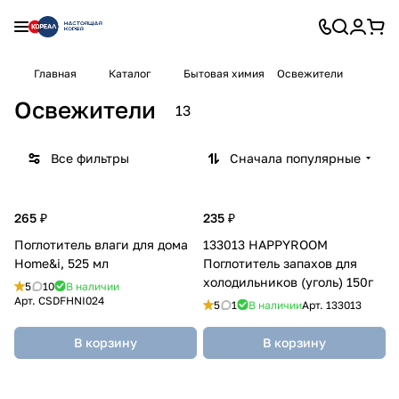
Главная
Каталог
Бытовая химия
Освежители
Освежители
13
Все фильтры
Сначала популярные
265 ₽
235 ₽
Поглотитель влаги для дома
133013 HAPPYROOM
Home&i, 525 мл
Поглотитель запахов для
холодильников (уголь) 150г
5
10
В наличии
Арт.
CSDFHNI024
5
1
В наличии
Арт.
133013
В корзину
В корзину