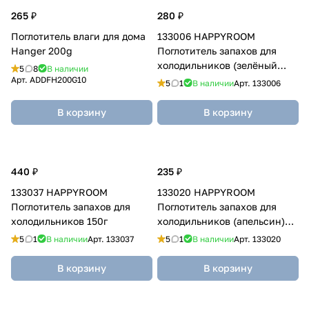
265 ₽
280 ₽
Поглотитель влаги для дома
133006 HAPPYROOM
Hanger 200g
Поглотитель запахов для
холодильников (зелёный
5
8
В наличии
чай) 150г
Арт.
ADDFH200G10
5
1
В наличии
Арт.
133006
В корзину
В корзину
440 ₽
235 ₽
133037 HAPPYROOM
133020 HAPPYROOM
Поглотитель запахов для
Поглотитель запахов для
холодильников 150г
холодильников (апельсин)
150г
5
1
В наличии
Арт.
133037
5
1
В наличии
Арт.
133020
В корзину
В корзину