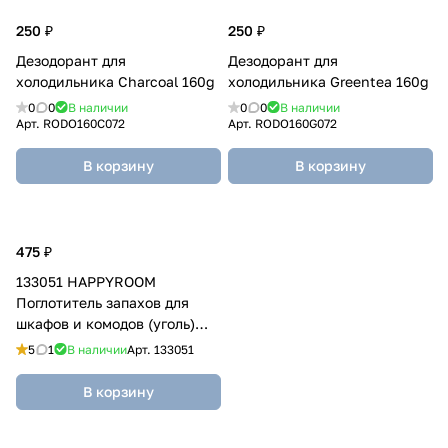
250 ₽
250 ₽
Дезодорант для
Дезодорант для
холодильника Charcoal 160g
холодильника Greentea 160g
0
0
В наличии
0
0
В наличии
Арт.
RODO160C072
Арт.
RODO160G072
В корзину
В корзину
475 ₽
133051 HAPPYROOM
Поглотитель запахов для
шкафов и комодов (уголь)
150г
5
1
В наличии
Арт.
133051
В корзину