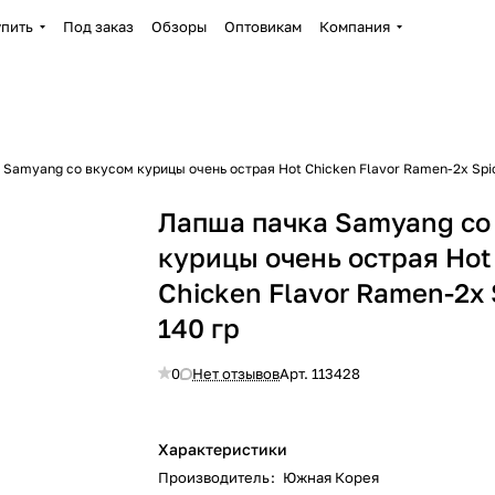
упить
Под заказ
Обзоры
Оптовикам
Компания
Samyang со вкусом курицы очень острая Hot Chicken Flavor Ramen-2x Spic
Лапша пачка Samyang со
курицы очень острая Hot
Chicken Flavor Ramen-2x 
140 гр
0
Нет отзывов
Арт.
113428
Характеристики
Производитель
:
Южная Корея