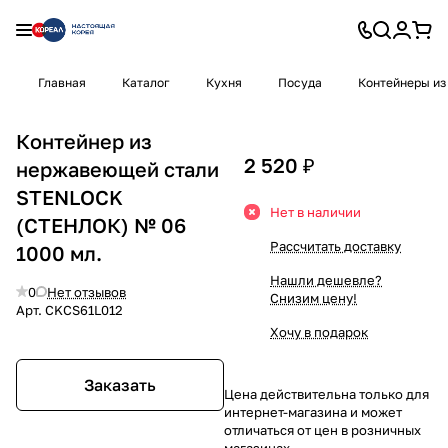
Главная
Каталог
Кухня
Посуда
Контейнеры из
Контейнер из
2 520 ₽
нержавеющей стали
STENLOCK
Нет в наличии
(СТЕНЛОК) № 06
Рассчитать доставку
1000 мл.
Нашли дешевле?
0
Нет отзывов
Снизим цену!
Арт.
CKCS61L012
Хочу в подарок
Заказать
Цена действительна только для
интернет-магазина и может
отличаться от цен в розничных
магазинах