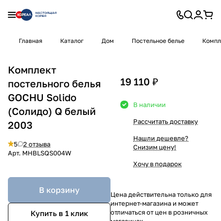
Главная
Каталог
Дом
Постельное белье
Компл
Комплект
19 110 ₽
постельного белья
GOCHU Solido
В наличии
(Солидо) Q белый
Рассчитать доставку
2003
Нашли дешевле?
5
2 отзыва
Снизим цену!
Арт.
MHBLSQS004W
Хочу в подарок
В корзину
Цена действительна только для
интернет-магазина и может
отличаться от цен в розничных
Купить в 1 клик
магазинах