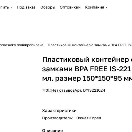
упить
Под заказ
Обзоры
Оптовикам
Компания
зопасного полипропилена
Пластиковый контейнер с замками BPA FREE IS-
Пластиковый контейнер 
замками BPA FREE IS-221
мл. размер 150*150*95 м
0
Нет отзывов
Арт.
DYIS221024
Характеристики
Производитель
:
Южная Корея
Описание