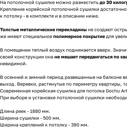
На потолочной сушилке можно разместить
до 30 кило
Крепление корейской потолочной сушилки достаточно 
к потолку - в комплекте и в описании ниже.
Толстые металлические
перекладины
не создают остры
же имеют специальное
полимерное покрытие
для увел
В помещении теплый воздух поднимается вверх. Значит
своей конструкции она
не мешает передвигаться по кв
невидимой.
В осенний и зимний период развешанные на балконе в
выход. Веревки, растянутые по периметру квартиры, 
Современная корейская сушилка для потолка Gochu A
При выборе и установке потолочной сушилки необходи
Длина реек - 1880 мм.
Ширина сушилки - 500 мм.
Ширина креплений к потолку - 390 мм.