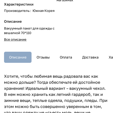
Характеристики
Производитель
:
Южная Корея
Описание
Вакуумный пакет для одежды с
вешалкой 70*110
Все описание
Описание
Отзывы
Оплата
Доставка
Ха
Хотите, чтобы любимая вещь радовала вас как
можно дольше? Тогда обеспечьте ей достойное
хранение! Идеальный вариант – вакуумный чехол.
В нем можно хранить как летний гардероб, так и
зимние вещи, теплые одеяла, подушки, пледы. При
этом можно быть совершенно уверенным в том,
что вашу одежду не «съест» моль, вещи не