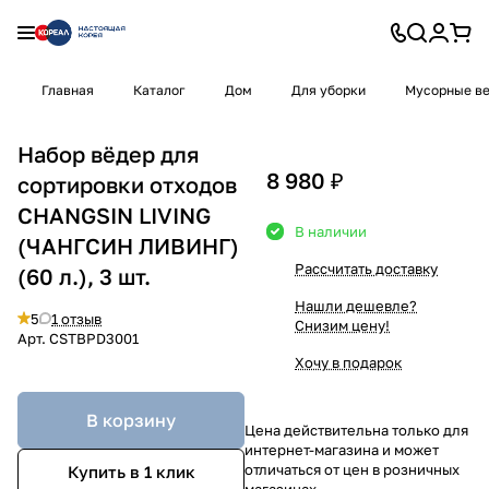
Главная
Каталог
Дом
Для уборки
Мусорные в
Набор вёдер для
8 980 ₽
сортировки отходов
CHANGSIN LIVING
В наличии
(ЧАНГСИН ЛИВИНГ)
Рассчитать доставку
(60 л.), 3 шт.
Нашли дешевле?
5
1 отзыв
Снизим цену!
Арт.
CSTBPD3001
Хочу в подарок
В корзину
Цена действительна только для
интернет-магазина и может
отличаться от цен в розничных
Купить в 1 клик
магазинах