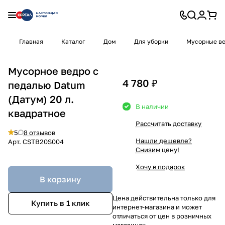
Главная
Каталог
Дом
Для уборки
Мусорные в
Мусорное ведро с
4 780 ₽
педалью Datum
(Датум) 20 л.
В наличии
квадратное
Рассчитать доставку
5
8 отзывов
Нашли дешевле?
Арт.
CSTB20S004
Снизим цену!
Хочу в подарок
В корзину
Цена действительна только для
Купить в 1 клик
интернет-магазина и может
отличаться от цен в розничных
магазинах