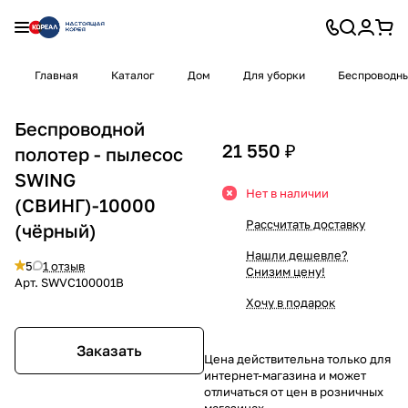
Главная
Каталог
Дом
Для уборки
Беспроводн
Беспроводной
21 550 ₽
полотер - пылесос
SWING
Нет в наличии
(СВИНГ)-10000
Рассчитать доставку
(чёрный)
Нашли дешевле?
5
1 отзыв
Снизим цену!
Арт.
SWVC100001B
Хочу в подарок
Заказать
Цена действительна только для
интернет-магазина и может
отличаться от цен в розничных
магазинах