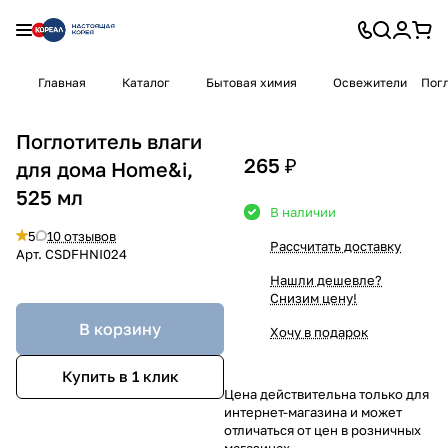
Главная
Каталог
Бытовая химия
Освежители
Погл
Поглотитель влаги
265 ₽
для дома Home&i,
525 мл
В наличии
5
10 отзывов
Рассчитать доставку
Арт.
CSDFHNI024
Нашли дешевле?
Снизим цену!
В корзину
Хочу в подарок
Купить в 1 клик
Цена действительна только для
интернет-магазина и может
отличаться от цен в розничных
магазинах