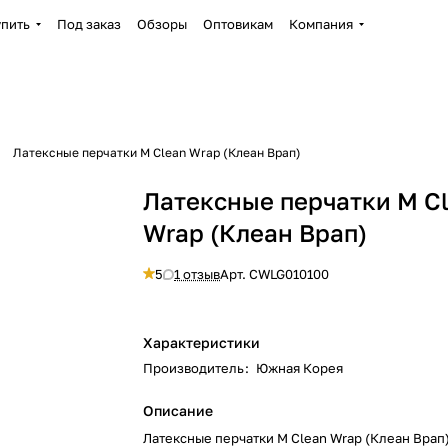
упить
Под заказ
Обзоры
Оптовикам
Компания
Латексные перчатки М Clean Wrap (Клеан Врап)
Латексные перчатки М C
Wrap (Клеан Врап)
5
1 отзыв
Арт.
CWLG010100
Характеристики
Производитель
:
Южная Корея
Описание
Латексные перчатки М Clean Wrap (Клеан Врап