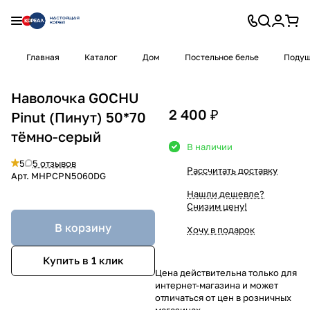
Главная
Каталог
Дом
Постельное белье
Подуш
Наволочка GOCHU
2 400 ₽
Pinut (Пинут) 50*70
тёмно-серый
В наличии
5
5 отзывов
Рассчитать доставку
Арт.
MHPCPN5060DG
Нашли дешевле?
Снизим цену!
В корзину
Хочу в подарок
Купить в 1 клик
Цена действительна только для
интернет-магазина и может
отличаться от цен в розничных
магазинах