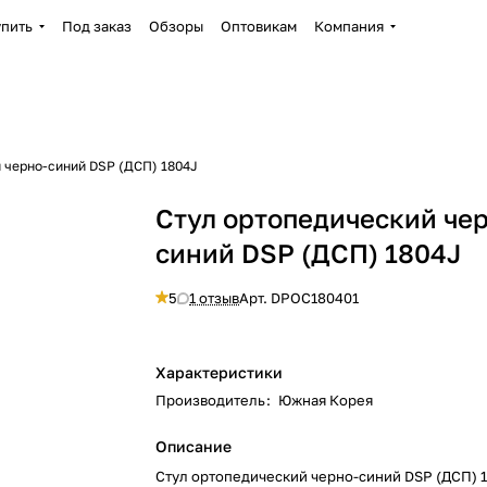
упить
Под заказ
Обзоры
Оптовикам
Компания
 черно-синий DSP (ДСП) 1804J
Стул ортопедический че
синий DSP (ДСП) 1804J
5
1 отзыв
Арт.
DPOC180401
Характеристики
Производитель
:
Южная Корея
Описание
Стул ортопедический черно-синий DSP (ДСП) 