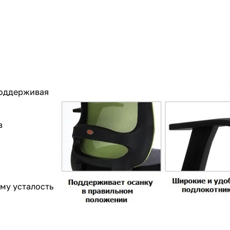
поддерживая
в
му усталость