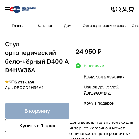
Главная
Каталог
Дом
Ортопедические кресла
Сту
Стул
24 950 ₽
ортопедический
бело-чёрный D400 A
В наличии
D4HW36A
Рассчитать доставку
5
5 отзывов
Нашли дешевле?
Арт.
DPOCD4H36A1
Снизим цену!
Хочу в подарок
В корзину
Цена действительна только для
Купить в 1 клик
интернет-магазина и может
отличаться от цен в розничных
магазинах