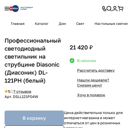
Главная
Каталог
Дом
Свет
Настольные светил
Профессиональный
21 420 ₽
светодиодный
светильник на
В наличии
струбцине Diasonic
Рассчитать доставку
(Диасоник) DL-
121PH (белый)
Нашли дешевле?
Снизим цену!
5
7 отзывов
Хочу в подарок
Арт.
DSLL121P04W
Цена действительна только для
В корзину
интернет-магазина и может
отличаться от цен в розничных
магазинах