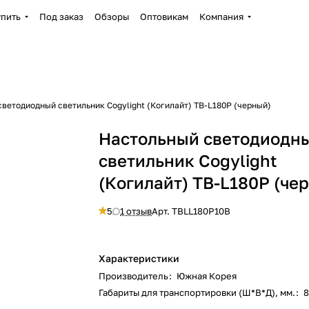
упить
Под заказ
Обзоры
Оптовикам
Компания
ветодиодный светильник Cogylight (Когилайт) TB-L180P (черный)
Настольный светодиодн
светильник Cogylight
(Когилайт) TB-L180P (че
5
1 отзыв
Арт.
TBLL180P10B
Характеристики
Производитель
:
Южная Корея
Габариты для транспортировки (Ш*В*Д), мм.
:
8