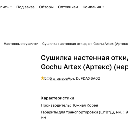
упить
Под заказ
Обзоры
Оптовикам
Компания
Настенные сушилки
Сушилка настенная откидная Gochu Artex (Артекс
Сушилка настенная отки
Gochu Artex (Артекс) (не
5
5 отзывов
Арт.
DJFDAX6A02
Характеристики
Производитель
:
Южная Корея
Габариты для транспортировки (Ш*В*Д), мм.
:
9
мм