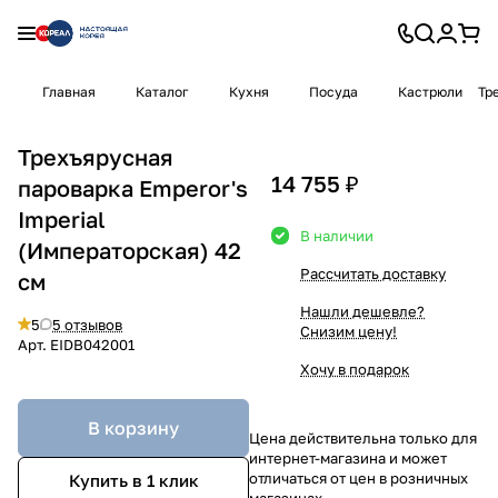
Главная
Каталог
Кухня
Посуда
Кастрюли
Тр
Трехъярусная
14 755 ₽
пароварка Emperor's
Imperial
В наличии
(Императорская) 42
Рассчитать доставку
см
Нашли дешевле?
5
5 отзывов
Снизим цену!
Арт.
EIDB042001
Хочу в подарок
В корзину
Цена действительна только для
интернет-магазина и может
отличаться от цен в розничных
Купить в 1 клик
магазинах