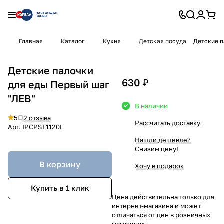
Главная
Каталог
Кухня
Детская посуда
Детские п
Детские палочки
630 ₽
для еды Первый шаг
"ЛЕВ"
В наличии
5
2 отзыва
Рассчитать доставку
Арт.
IPCPST1120L
Нашли дешевле?
Снизим цену!
В корзину
Хочу в подарок
Купить в 1 клик
Цена действительна только для
интернет-магазина и может
отличаться от цен в розничных
магазинах