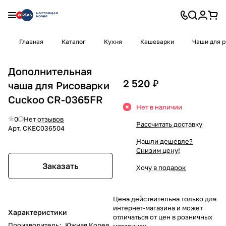
Главная
Каталог
Кухня
Кашеварки
Чаши для 
Дополнительная
2 520 ₽
чаша для Рисоварки
Cuckoo CR-0365FR
Нет в наличии
0
Нет отзывов
Рассчитать доставку
Арт.
CKEC036504
Нашли дешевле?
Снизим цену!
Заказать
Хочу в подарок
Цена действительна только для
интернет-магазина и может
Характеристики
отличаться от цен в розничных
Производитель
:
Южная Корея
магазинах