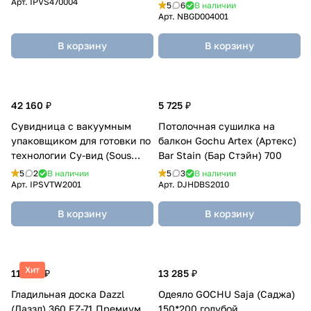
мамы 4)
Арт.
IPVS470004
5
6
В наличии
Арт.
NBGD004001
В корзину
В корзину
42 160 ₽
5 725 ₽
Сувидница с вакуумным
Потолочная сушилка на
упаковщиком для готовки по
балкон Gochu Artex (Артекс)
технологии Су-вид (Sous
Bar Stain (Бар Стэйн) 700
Vide) TW-2000
5
2
В наличии
5
3
В наличии
Арт.
IPSVTW2001
Арт.
DJHDBS2010
В корзину
В корзину
Хит
11 865 ₽
13 285 ₽
Гладильная доска Dazzl
Одеяло GOCHU Saja (Саджа)
(Даззл) 360 EZ-71 Премиум
150*200 голубой