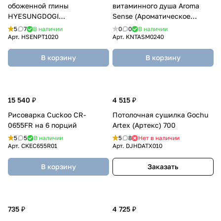
обоженной глины
витаминного душа Aroma
HYESUNGDOGI
Sense (Ароматическое
(ХЕСУНГДОГИ) 460 мл
ощущение) Лимон-манго (3
5
7
В наличии
0
0
В наличии
шт.)
Арт.
HSENPT1020
Арт.
KNTASM0240
В корзину
В корзину
15 540 ₽
4 515 ₽
Рисоварка Cuckoo CR-
Потолочная сушилка Gochu
0655FR на 6 порций
Artex (Артекс) 700
5
5
В наличии
5
8
Нет в наличии
Арт.
CKEC655R01
Арт.
DJHDATX010
В корзину
Заказать
735 ₽
4 725 ₽