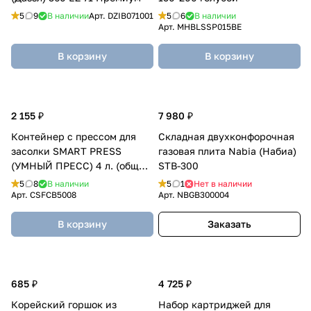
5
9
В наличии
Арт.
DZIB071001
5
6
В наличии
Арт.
MHBLSSP015BЕ
В корзину
В корзину
2 155 ₽
7 980 ₽
Контейнер с прессом для
Складная двухконфорочная
засолки SMART PRESS
газовая плита Nabia (Набиа)
(УМНЫЙ ПРЕСС) 4 л. (общий
STB-300
5 л.)
5
8
В наличии
5
1
Нет в наличии
Арт.
CSFCB5008
Арт.
NBGB300004
В корзину
Заказать
685 ₽
4 725 ₽
Корейский горшок из
Набор картриджей для