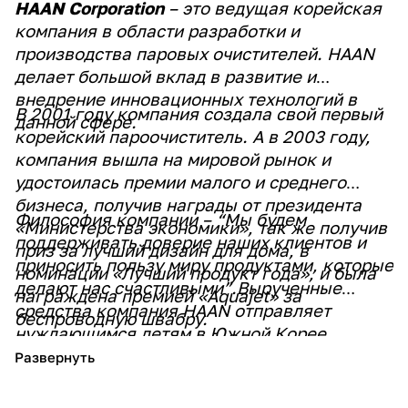
HAAN Corporation
– это ведущая корейская
компания в области разработки и
производства паровых очистителей. HAAN
делает большой вклад в развитие и
внедрение инновационных технологий в
В 2001 году компания создала свой первый
данной сфере.
корейский пароочиститель. А в 2003 году,
компания вышла на мировой рынок и
удостоилась премии малого и среднего
бизнеса, получив награды от президента
Философия компании – “Мы будем
«Министерства экономики», так же получив
поддерживать доверие наших клиентов и
приз за лучший дизайн для дома, в
приносить пользу миру продуктами, которые
номинации «Лучший продукт года», и была
делают нас счастливыми”.
Вырученные
награждена премией «Aquajet» за
средства компания HAAN отправляет
беспроводную швабру.
нуждающимся детям в Южной Корее.