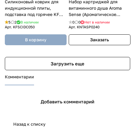
Силиконовый коврик для
Набор картриджей для
индукционной плиты,
витаминного душа Aroma
подставка под горячее KF
Sense (Ароматическое
Pastel (КФ Пастель)
ощущение) СОСНА (3 шт.)
5
2
В наличии
0
0
Нет в наличии
Арт.
KFSCIDC050
Арт.
KNTASP0240
В корзину
Заказать
Загрузить еще
Комментарии
Добавить комментарий
Назад к списку