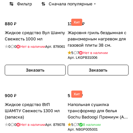
Фильтр
Сначала популярные
Хит
880 ₽
13 495 ₽
Жидкое средство Вул Шампу
Жаровня гриль бездымная с
Свежесть 1000 мл
равномерным нагревом для
газовой плиты 38 см.
0
0
Нет в наличии
Арт.
879061
5
7
Нет в наличии
Арт.
LKGPB31006
Заказать
Заказать
Хит
900 ₽
5 460 ₽
Жидкое средство ВУЛ
Напольная сушилка
ШАМПУ Свежесть 1300 мл
трансформер для белья
(запаска)
Gochu Badoogi Премиум (All
Mom 3) Бадоги (Всё для мамы
0
0
Нет в наличии
Арт.
879078
5
7
В наличии
3)
Арт.
NBGP005001