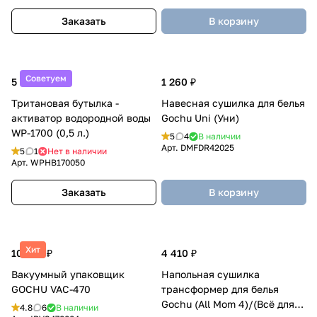
Заказать
В корзину
Советуем
5 725 ₽
1 260 ₽
Тритановая бутылка -
Навесная сушилка для белья
активатор водородной воды
Gochu Uni (Уни)
WP-1700 (0,5 л.)
5
4
В наличии
Арт.
DMFDR42025
5
1
Нет в наличии
Арт.
WPHB170050
Заказать
В корзину
Хит
10 290 ₽
4 410 ₽
Вакуумный упаковщик
Напольная сушилка
GOCHU VAC-470
трансформер для белья
Gochu (All Mom 4)/(Всё для
4.8
6
В наличии