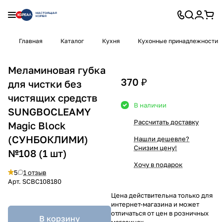
Главная
Каталог
Кухня
Кухонные принадлежности
Меламиновая губка
370 ₽
для чистки без
чистящих средств
В наличии
SUNGBOCLEAMY
Рассчитать доставку
Magic Block
(СУНБОКЛИМИ)
Нашли дешевле?
Снизим цену!
№108 (1 шт)
Хочу в подарок
5
1 отзыв
Арт.
SCBC108180
Цена действительна только для
интернет-магазина и может
отличаться от цен в розничных
В корзину
магазинах