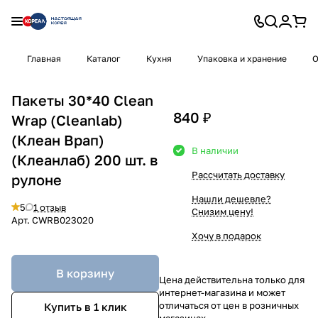
Главная
Каталог
Кухня
Упаковка и хранение
О
Пакеты 30*40 Clean
840 ₽
Wrap (Cleanlab)
(Клеан Врап)
В наличии
(Клеанлаб) 200 шт. в
Рассчитать доставку
рулоне
Нашли дешевле?
5
1 отзыв
Снизим цену!
Арт.
CWRB023020
Хочу в подарок
В корзину
Цена действительна только для
интернет-магазина и может
отличаться от цен в розничных
Купить в 1 клик
магазинах