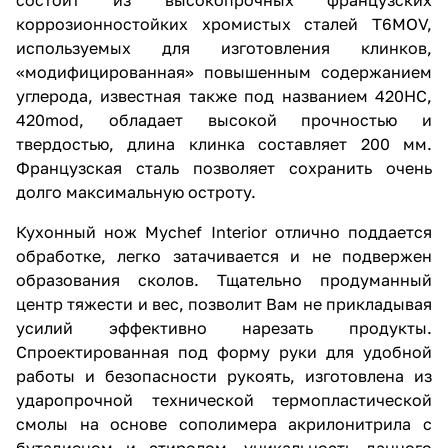
коррозионностойких хромистых сталей T6MOV,
используемых для изготовления клинков,
«модифицированная» повышенным содержанием
углерода, известная также под названием 420НС,
420mod, обладает высокой прочностью и
твердостью, длина клинка составляет 200 мм.
Французская сталь позволяет сохранить очень
долго максимальную остроту.
Кухонный нож Mychef Interior отлично поддается
обработке, легко затачивается и не подвержен
образования сколов. Тщательно продуманный
центр тяжести и вес, позволит Вам не прикладывая
усилий эффективно нарезать продукты.
Спроектированная под форму руки для удобной
работы и безопасности рукоять, изготовлена из
ударопрочной технической
термопластической
смолы
на основе
сополимера
акрилонитрила
с
бутадиеном
и
стиролом,
уникальность данного