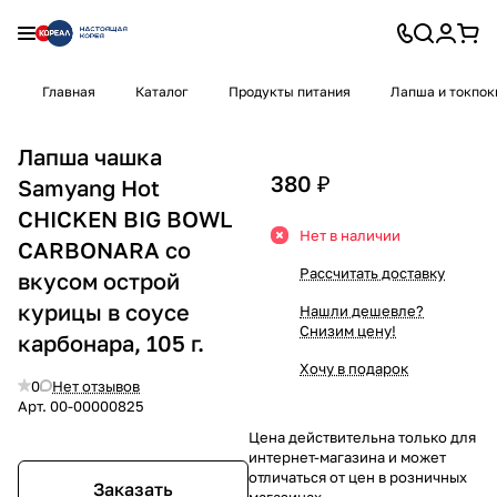
Главная
Каталог
Продукты питания
Лапша и токпок
Лапша чашка
380 ₽
Samyang Hot
CHICKEN BIG BOWL
Нет в наличии
CARBONARA со
Рассчитать доставку
вкусом острой
курицы в соусе
Нашли дешевле?
Снизим цену!
карбонара, 105 г.
Хочу в подарок
0
Нет отзывов
Арт.
00-00000825
Цена действительна только для
интернет-магазина и может
отличаться от цен в розничных
Заказать
магазинах