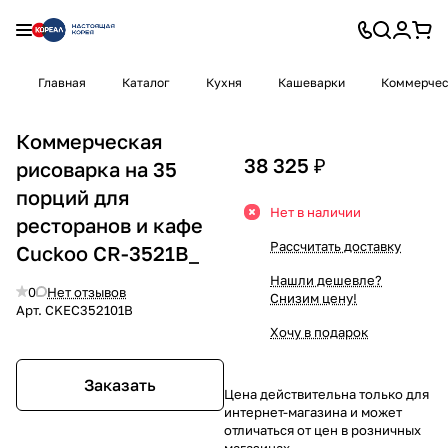
Главная
Каталог
Кухня
Кашеварки
Коммерчес
Коммерческая
38 325 ₽
рисоварка на 35
порций для
Нет в наличии
ресторанов и кафе
Рассчитать доставку
Cuckoo CR-3521B_
Нашли дешевле?
0
Нет отзывов
Снизим цену!
Арт.
CKEC352101B
Хочу в подарок
Заказать
Цена действительна только для
интернет-магазина и может
отличаться от цен в розничных
магазинах