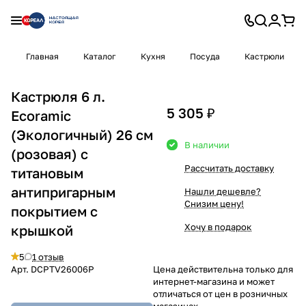
Главная
Каталог
Кухня
Посуда
Кастрюли
Кастрюля 6 л.
5 305 ₽
Ecoramic
(Экологичный) 26 см
В наличии
(розовая) с
Рассчитать доставку
титановым
антипригарным
Нашли дешевле?
Снизим цену!
покрытием с
Хочу в подарок
крышкой
5
1 отзыв
Арт.
DCPTV26006P
Цена действительна только для
интернет-магазина и может
отличаться от цен в розничных
магазинах