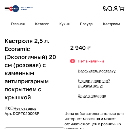
Главная
Каталог
Кухня
Посуда
Кастрюли
Кастрюля 2,5 л.
2 940 ₽
Ecoramic
(Экологичный) 20
Нет в наличии
см (розовая) с
Рассчитать доставку
каменным
антипригарным
Нашли дешевле?
Снизим цену!
покрытием с
Хочу в подарок
крышкой
0
Нет отзывов
Арт.
DCPT020008P
Цена действительна только для
интернет-магазина и может
отличаться от цен в розничных
магазинах