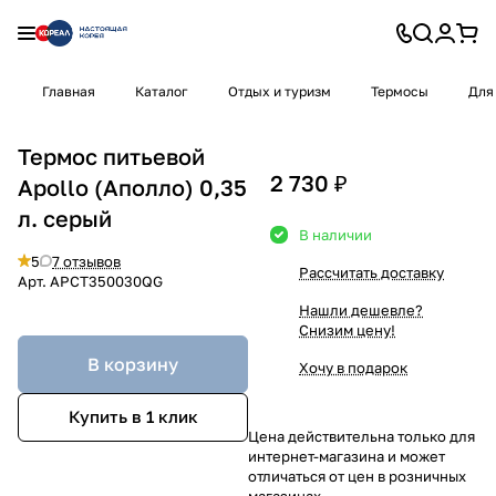
Главная
Каталог
Отдых и туризм
Термосы
Для
Термос питьевой
2 730 ₽
Apollo (Аполло) 0,35
л. серый
В наличии
5
7 отзывов
Рассчитать доставку
Арт.
APCT350030QG
Нашли дешевле?
Снизим цену!
В корзину
Хочу в подарок
Купить в 1 клик
Цена действительна только для
интернет-магазина и может
отличаться от цен в розничных
магазинах