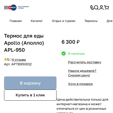
Главная
Каталог
Отдых и туризм
Термосы
Для
Термос для еды
6 300 ₽
Apollo (Аполло)
APL-950
В наличии
5
4 отзыва
Рассчитать доставку
Арт.
APTB950012
Нашли дешевле?
Снизим цену!
В корзину
Хочу в подарок
Купить в 1 клик
Цена действительна только для
интернет-магазина и может
отличаться от цен в розничных
магазинах