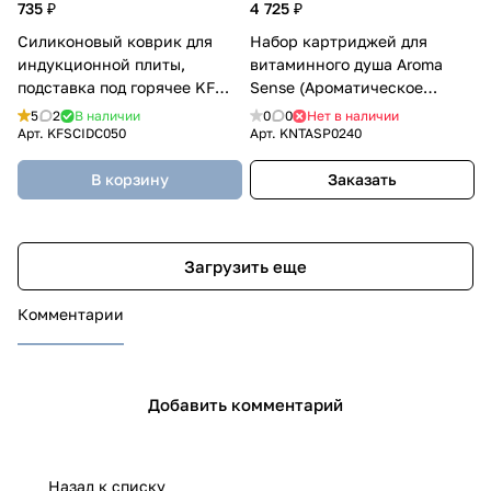
735 ₽
4 725 ₽
Силиконовый коврик для
Набор картриджей для
индукционной плиты,
витаминного душа Aroma
подставка под горячее KF
Sense (Ароматическое
Pastel (КФ Пастель)
ощущение) СОСНА (3 шт.)
5
2
В наличии
0
0
Нет в наличии
Арт.
KFSCIDC050
Арт.
KNTASP0240
В корзину
Заказать
Загрузить еще
Комментарии
Добавить комментарий
Назад к списку