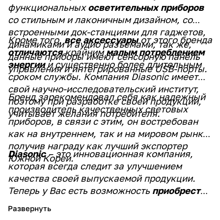
функциональных
осветительных приборов
со стильным и лаконичным дизайном, со
встроенными док-станциями для гаджетов,
Кроме того,
все аксессуары
от этого бренда
динамиками и аудио разъемами, так же,
отличаются
крайним
малым потреблением
данные приборы имеют сенсорную панель
энергии
и существенно более длительным
управления и интегрированные USB-порты.
сроком службы.
Компания Diasonic имеет
свой научно-исследовательский институт,
Бренд зарекомендовал себя как надежный
поэтому при разработке своей продукции,
производитель качественных световых
учитывает желания потребителя.
приборов, в связи с этим, он востребован
как на внутреннем, так и на мировом рынке,
получив награду как лучший экспортер
Diasonic
– это инновационная компания,
Южной Кореи.
которая всегда следит за улучшением
качества своей выпускаемой продукции.
Теперь у Вас есть возможность
приобрести
технику южно-корейского производителя
Diasonic
в России
в
компании
Кореал –