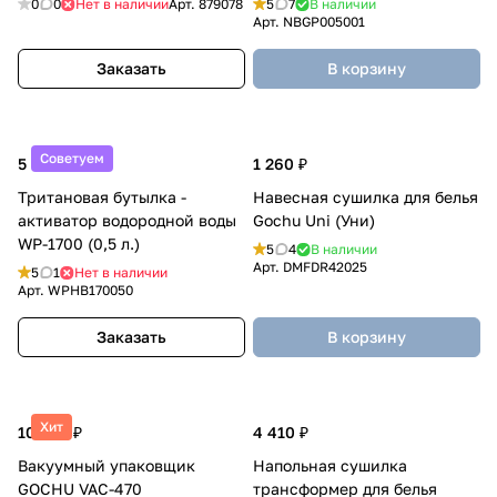
0
0
Нет в наличии
Арт.
879078
5
7
В наличии
3)
Арт.
NBGP005001
Заказать
В корзину
Советуем
5 725 ₽
1 260 ₽
Тритановая бутылка -
Навесная сушилка для белья
активатор водородной воды
Gochu Uni (Уни)
WP-1700 (0,5 л.)
5
4
В наличии
Арт.
DMFDR42025
5
1
Нет в наличии
Арт.
WPHB170050
Заказать
В корзину
Хит
10 290 ₽
4 410 ₽
Вакуумный упаковщик
Напольная сушилка
GOCHU VAC-470
трансформер для белья