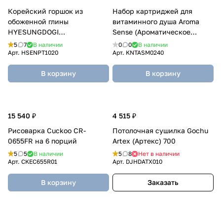
Корейский горшок из
Набор картриджей для
обоженной глины
витаминного душа Aroma
HYESUNGDOGI
Sense (Ароматическое
(ХЕСУНГДОГИ) 460 мл
ощущение) Лимон-манго (3
5
7
В наличии
0
0
В наличии
шт.)
Арт.
HSENPT1020
Арт.
KNTASM0240
В корзину
В корзину
15 540 ₽
4 515 ₽
Рисоварка Cuckoo CR-
Потолочная сушилка Gochu
0655FR на 6 порций
Artex (Артекс) 700
5
5
В наличии
5
8
Нет в наличии
Арт.
CKEC655R01
Арт.
DJHDATX010
В корзину
Заказать