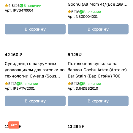
Gochu (All Mom 4)/(Всё для
4.8
6
В наличии
мамы 4)
Арт.
IPVS470004
5
6
В наличии
Арт.
NBGD004001
В корзину
В корзину
42 160 ₽
5 725 ₽
Сувидница с вакуумным
Потолочная сушилка на
упаковщиком для готовки по
балкон Gochu Artex (Артекс)
технологии Су-вид (Sous
Bar Stain (Бар Стэйн) 700
Vide) TW-2000
5
2
В наличии
5
3
В наличии
Арт.
IPSVTW2001
Арт.
DJHDBS2010
В корзину
В корзину
Хит
11 865 ₽
13 285 ₽