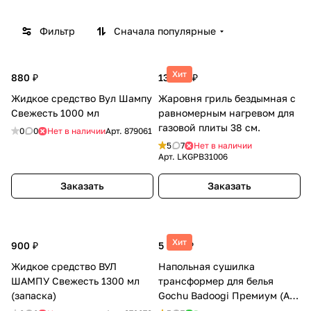
Настоящая Корея.
Фильтр
Сначала популярные
Хит
880 ₽
13 495 ₽
Жидкое средство Вул Шампу
Жаровня гриль бездымная с
Свежесть 1000 мл
равномерным нагревом для
газовой плиты 38 см.
0
0
Нет в наличии
Арт.
879061
5
7
Нет в наличии
Арт.
LKGPB31006
Заказать
Заказать
Хит
900 ₽
5 460 ₽
Жидкое средство ВУЛ
Напольная сушилка
ШАМПУ Свежесть 1300 мл
трансформер для белья
(запаска)
Gochu Badoogi Премиум (All
Mom 3) Бадоги (Всё для мамы