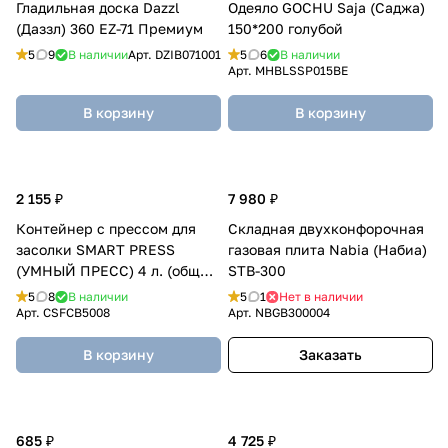
Гладильная доска Dazzl
Одеяло GOCHU Saja (Саджа)
(Даззл) 360 EZ-71 Премиум
150*200 голубой
5
9
В наличии
Арт.
DZIB071001
5
6
В наличии
Арт.
MHBLSSP015BЕ
В корзину
В корзину
2 155 ₽
7 980 ₽
Контейнер с прессом для
Складная двухконфорочная
засолки SMART PRESS
газовая плита Nabia (Набиа)
(УМНЫЙ ПРЕСС) 4 л. (общий
STB-300
5 л.)
5
8
В наличии
5
1
Нет в наличии
Арт.
CSFCB5008
Арт.
NBGB300004
В корзину
Заказать
685 ₽
4 725 ₽