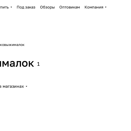
упить
Под заказ
Обзоры
Оптовикам
Компания
оковыжималок
ималок
1
в магазинах