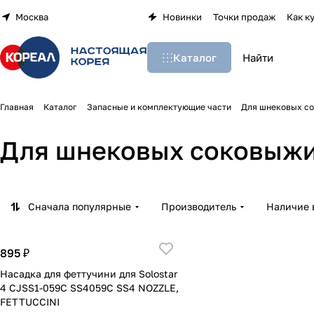
Москва
Новинки
Точки продаж
Как к
Каталог
Главная
Каталог
Запасные и комплектующие части
Для шнековых с
Для шнековых соковыж
Сначала популярные
Производитель
Наличие 
895 ₽
Насадка для феттучини для Solostar
4 CJSS1-059C SS4059C SS4 NOZZLE,
FETTUCCINI