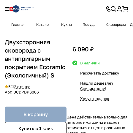
Главная
Каталог
Кухня
Посуда
Сковороды
Д
Двухсторонняя
6 090 ₽
сковорода с
антипригарным
В наличии
покрытием Ecoramic
Рассчитать доставку
(Экологичный) S
Нашли дешевле?
5
2 отзыва
Снизим цену!
Арт.
DCDPDPS006
Хочу в подарок
В корзину
Цена действительна только для
интернет-магазина и может
отличаться от цен в розничных
Купить в 1 клик
магазинах