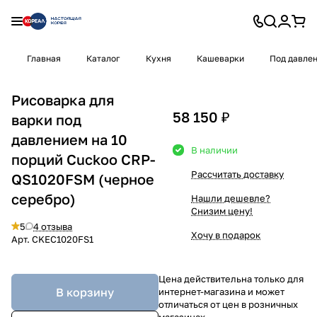
Главная
Каталог
Кухня
Кашеварки
Под давле
Рисоварка для
58 150 ₽
варки под
давлением на 10
В наличии
порций Cuckoo CRP-
Рассчитать доставку
QS1020FSM (черное
серебро)
Нашли дешевле?
Снизим цену!
5
4 отзыва
Хочу в подарок
Арт.
CKEC1020FS1
Цена действительна только для
В корзину
интернет-магазина и может
отличаться от цен в розничных
магазинах