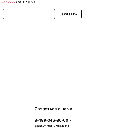
мл
в наличии
Арт.
870160
Заказать
Связаться с нами
8-499-346-86-00
sale@realkorea.ru