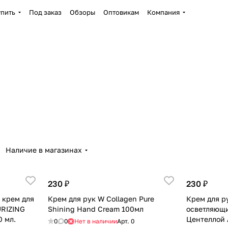
упить
Под заказ
Обзоры
Оптовикам
Компания
Наличие в магазинах
230 ₽
230 ₽
 крем для
Крем для рук W Collagen Pure
Крем для р
RIZING
Shining Hand Cream 100мл
осветляющ
 мл.
Центеллой 
0
0
Нет в наличии
Арт.
0