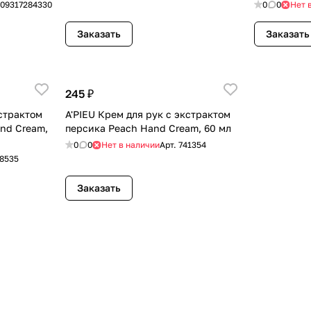
cream, 100 
09317284330
0
0
Нет 
Заказать
Заказать
245 ₽
кстрактом
A'PIEU Крем для рук с экстрактом
and Cream,
персика Peach Hand Cream, 60 мл
0
0
Нет в наличии
Арт.
741354
8535
Заказать