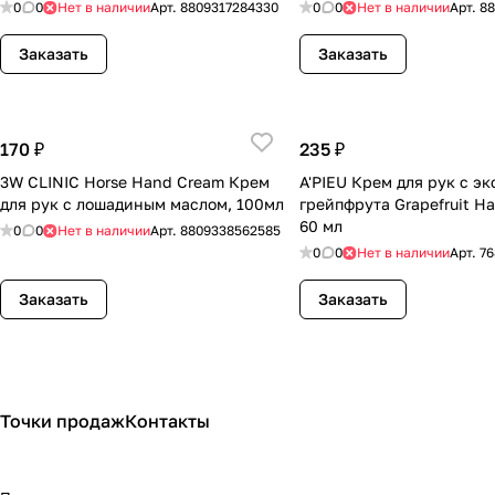
0
0
Нет в наличии
Арт.
8809317284330
0
0
Нет в наличии
Арт.
88
Заказать
Заказать
170 ₽
235 ₽
3W CLINIC Horse Hand Cream Крем
A'PIEU Крем для рук с э
для рук с лошадиным маслом, 100мл
грейпфрута Grapefruit H
60 мл
0
0
Нет в наличии
Арт.
8809338562585
0
0
Нет в наличии
Арт.
76
Заказать
Заказать
Точки продаж
Контакты