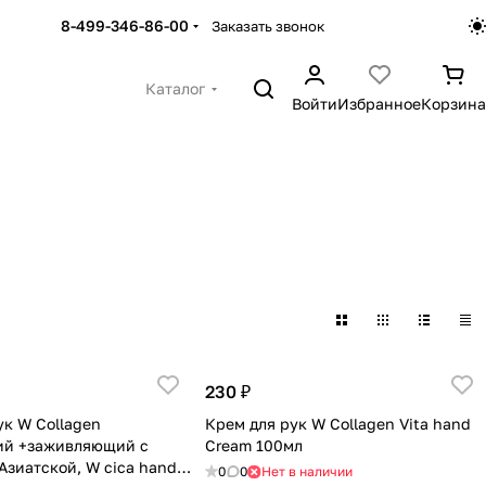
8-499-346-86-00
Заказать звонок
Каталог
Войти
Избранное
Корзина
230 ₽
ук W Collagen
Крем для рук W Collagen Vita hand
ий +заживляющий с
Cream 100мл
Азиатской, W cica hand
0
0
Нет в наличии