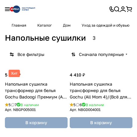
Главная
Каталог
Дом
Уход за одеждой и обувью
Напольные сушилки
3
Все фильтры
Сначала популярные
Хит
5 460 ₽
4 410 ₽
Напольная сушилка
Напольная сушилка
трансформер для белья
трансформер для белья
Gochu Badoogi Премиум (All
Gochu (All Mom 4)/(Всё для
Mom 3) Бадоги (Всё для мамы
мамы 4)
5
7
В наличии
5
6
В наличии
3)
Арт.
NBGP005001
Арт.
NBGD004001
В корзину
В корзину