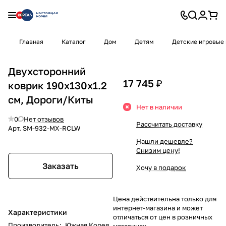
Главная
Каталог
Дом
Детям
Детские игровые
Двухсторонний
17 745 ₽
коврик 190x130x1.2
см, Дороги/Киты
Нет в наличии
0
Нет отзывов
Рассчитать доставку
Арт.
SM-932-MX-RCLW
Нашли дешевле?
Снизим цену!
Заказать
Хочу в подарок
Цена действительна только для
интернет-магазина и может
Характеристики
отличаться от цен в розничных
Производитель
:
Южная Корея
магазинах